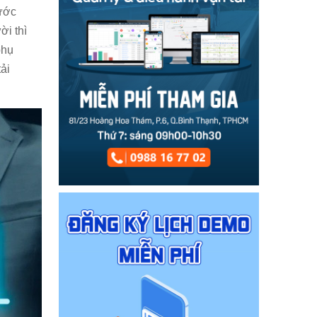
nước
ời thì
phụ
ải