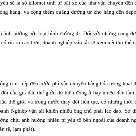
n sẽ là số kilomet tính từ bãi xe của nhà vận chuyển đến đ
óng hàng, và cộng thêm quãng đường từ kho hàng đến depot
bị ảnh hưởng bởi loại hình đường đi. Đối với những cung đư
ó rủi ro cao hơn, doanh nghiệp vận tải sẽ xem xét thu thêm 
 động trực tiếp đến cước phí vận chuyển hàng hóa trong hoạt 
y đổi của giá dầu thế giới, dù biến động ít hay nhiều đều làm
ầu thế giới và trong nước thay đổi liên tục, có những thời 
anh Nghiệp vận tải khiến nhiều ông chủ phải lao đao. Sở dĩ
hường chịu ảnh hưởng nhiều từ yếu tố bên ngoài của doanh ng
ền tệ, lạm phát).