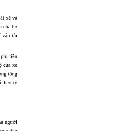
ài xế và
n của họ
 vận tải
hí tiền 
 của xe 
ng tổng 
theo tỷ 
mà người
mục tiêu