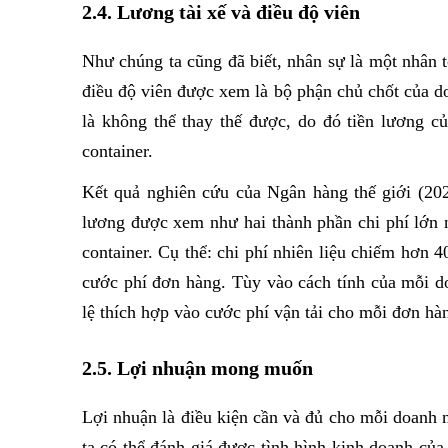
2.4. Lương tài xế và điều độ viên
Như chúng ta cũng đã biết, nhân sự là một nhân t
điều độ viên được xem là bộ phận chủ chốt của do
là không thể thay thế được, do đó tiền lương c
container.
Kết quả nghiên cứu của Ngân hàng thế giới (2020)
lương được xem như hai thành phần chi phí lớn n
container. Cụ thể: chi phí nhiên liệu chiếm hơn 
cước phí đơn hàng. Tùy vào cách tính của mỗi do
lệ thích hợp vào cước phí vận tải cho mỗi đơn hà
2.5. Lợi nhuận mong muốn
Lợi nhuận là điều kiện cần và đủ cho mỗi doanh ng
ta có thể đánh giá được tình hình kinh doanh c