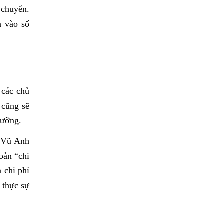
 chuyển.
a vào số
 các chủ
 cũng sẽ
dưỡng.
 Vũ Anh 
ản “chi 
chi phí 
thực sự 