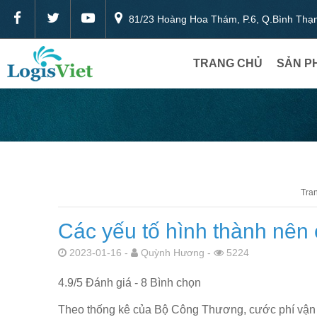
81/23 Hoàng Hoa Thám, P.6, Q.Bình Th
TRANG CHỦ
SẢN P
Tra
Các yếu tố hình thành nên
2023-01-16 -
Quỳnh Hương -
5224
4.9
/
5
Đánh giá -
8
Bình chọn
Theo thống kê của Bộ Công Thương, cước phí vận 