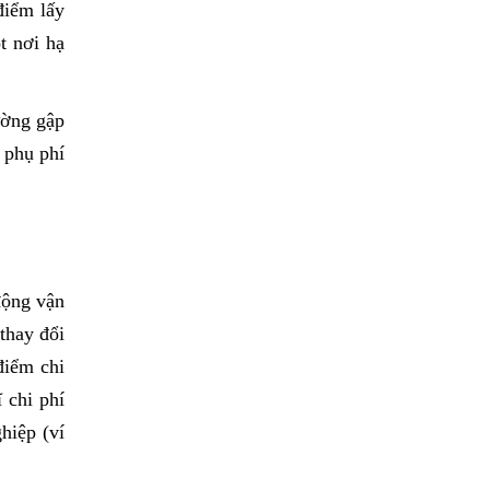
iểm lấy 
 nơi hạ 
ờng gập 
phụ phí 
động vận
 thay đổi
điểm chi
 chi phí
hiệp (ví