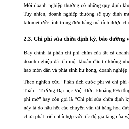
Mỗi doanh nghiệp thường có những quy định khác
Tuy nhiên, doanh nghiệp thường sẽ quy định mứ
kilomet ước tính trong đơn hàng mà tính được chi 
2.3. Chi phí sửa chữa định kỳ, bảo dưỡng 
Đây chính là phần chi phí chìm của tất cả doanh
doanh nghiệp đã tốn một khoản đầu tư không nhỏ.
hao mòn dần và phát sinh hư hỏng, doanh nghiệp 
Theo nghiên cứu “Phân tích cước phí và chi phí 
Tuấn – Trường Đại học Việt Đức, khoảng 8% tổng 
phí mờ” hay còn gọi là “Chi phí sửa chữa định k
này là do hầu hết các chuyến vận tải hàng hóa đườ
chưa phát triển phù hợp với tốc độ gia tăng của vậ