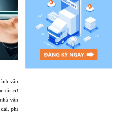
rình vận
n tải cơ
 nhà vận
dài, phí