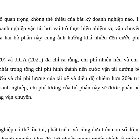
ố quan trọng không thể thiếu của bất kỳ doanh nghiệp nào. T
anh nghiệp vận tải bởi vai trò thực hiện nhiệm vụ vận chuyể
ủa hai bộ phận này cũng ảnh hưởng khá nhiều đến cước phí
 và JICA (2021) đã chỉ ra rằng, chi phí nhiên liệu và chi p
hất trong tổng chi phí hình thành nên cước vận tải đường bộ
40% và chi phí lương của tài xế và điều độ chiếm hơn 20% tro
anh nghiệp, chi phí lương của bộ phận này sẽ được phân bổ 
ng vận chuyển.
hiệp có thể tồn tại, phát triển, và cũng dựa trên con số đó 
ủa doanh nghiệp. Qua đó, lợi nhuận mong muốn chính là mức 