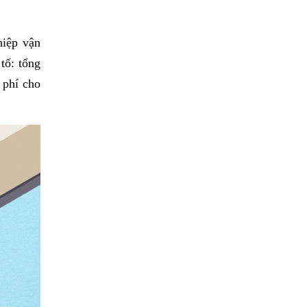
hiệp vận
tố: tổng
 phí cho