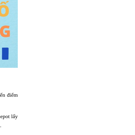
đến điểm
pot lấy 
. 