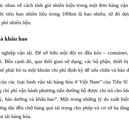
 nhau về cách tính giá nhiên kiệu trong một đơn hàng vận
c tiêu hao nhiên liệu trong 100km là bao nhiêu, từ đó dự
phí nhiên liệu.
và khấu hao
 nghiệp vận tải. Để sở hữu một đội xe đầu kéo – container,
 Bên cạnh đó, qua thời gian sử dụng, các bộ phận, thiết bị
sẽ phải bỏ ra một khoản chi phí định kỳ để sửa chữa và bảo 
của các loại hình vận tải hàng hóa ở Việt Nam” của Tiến Sĩ
chi phí vận hành phương tiện đường bộ được chi trả cho kho
ỳ, bảo dưỡng và khấu hao”. Một trong những lý do xuất hiện 
ng dài đều chở hàng quá tải trọng cho phép và cơ sở hạ tầng 
n tải hàng hóa. 