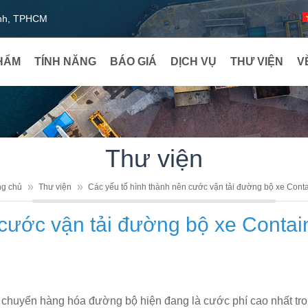
ạnh, TPHCM
HẨM
TÍNH NĂNG
BÁO GIÁ
DỊCH VỤ
THƯ VIỆN
V
Thư viện
ng chủ
Thư viện
Các yếu tố hình thành nên cước vận tải đường bộ xe Cont
 cước vận tải đường bộ xe Contai
chuyển hàng hóa đường bộ hiện đang là cước phí cao nhất tr