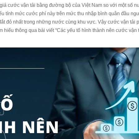
 giá cước vận tải bằng đường bộ của Việt Nam so với một số 
 nếu tính mức cước phí này trên mức thu nhập bình quân đầu ngư
 đắt đỏ nhất trong những nước cùng khu vực. Vậy cước vận tải 
 hiểu thông qua bài viết “Các yếu tố hình thành nên cước vận t