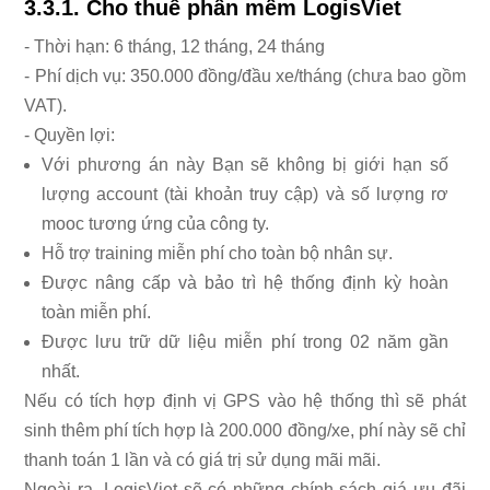
3.3.1. Cho thuê phần mềm LogisViet
- Thời hạn: 6 tháng, 12 tháng, 24 tháng
- Phí dịch vụ: 350.000 đồng/đầu xe/tháng (chưa bao gồm
VAT).
- Quyền lợi:
Với phương án này Bạn sẽ không bị giới hạn số
lượng account (tài khoản truy cập) và số lượng rơ
mooc tương ứng của công ty.
Hỗ trợ training miễn phí cho toàn bộ nhân sự.
Được nâng cấp và bảo trì hệ thống định kỳ hoàn
toàn miễn phí.
Được lưu trữ dữ liệu miễn phí trong 02 năm gần
nhất.
Nếu có tích hợp định vị GPS vào hệ thống thì sẽ phát
sinh thêm phí tích hợp là 200.000 đồng/xe, phí này sẽ chỉ
thanh toán 1 lần và có giá trị sử dụng mãi mãi.
Ngoài ra, LogisViet sẽ có những chính sách giá ưu đãi