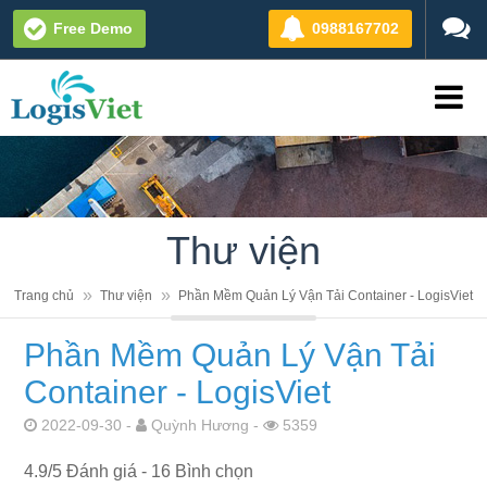
Free Demo
0988167702
Thư viện
Trang chủ
Thư viện
Phần Mềm Quản Lý Vận Tải Container - LogisViet
Phần Mềm Quản Lý Vận Tải
Container - LogisViet
2022-09-30 -
Quỳnh Hương -
5359
4.9
/
5
Đánh giá -
16
Bình chọn