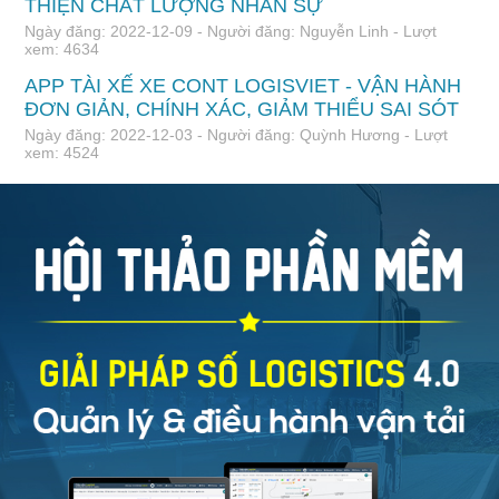
THIỆN CHẤT LƯỢNG NHÂN SỰ
Ngày đăng: 2022-12-09 - Người đăng: Nguyễn Linh - Lượt
xem: 4634
APP TÀI XẾ XE CONT LOGISVIET - VẬN HÀNH
ĐƠN GIẢN, CHÍNH XÁC, GIẢM THIỂU SAI SÓT
Ngày đăng: 2022-12-03 - Người đăng: Quỳnh Hương - Lượt
xem: 4524