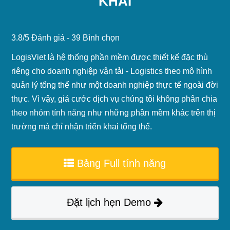
KHAI
3.8
/
5
Đánh giá -
39
Bình chọn
LogisViet là hệ thống phần mềm được thiết kế đặc thù
riêng cho doanh nghiệp vận tải - Logistics theo mô hình
quản lý tổng thể như một doanh nghiệp thực tế ngoài đời
thực. Vì vậy, giá cước dịch vụ chúng tôi không phân chia
theo nhóm tính năng như những phần mềm khác trên thị
trường mà chỉ nhận triển khai tổng thể.
Bảng Full tính năng
Đặt lịch hẹn Demo