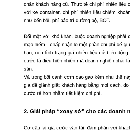
chân khách hàng cũ. Thực tế chi phí nhiên liệu c
với xe container, chi phí nhiên liệu chiếm kho
như bến bãi, phí bảo trì đường bộ, BOT.
Đối mặt với khó khăn, buộc doanh nghiệp phải đ
mạo hiểm - chấp nhận lỗ một phần chi phí để giữ 
hạn, nếu tình trạng giá nhiên liệu cứ biến độn
cước là điều hiển nhiên mà doanh nghiệp phải 
sản.
Và trong bối cảnh cơm cao gạo kém như thế này
giá để giành giật khách hàng bằng mọi cách, do
cước rẻ hơn nhằm tiết kiệm chi phí.
2. Giải pháp “xoay sở” cho các doanh n
Cơ cấu lại giá cước vận tải, đàm phán với khác