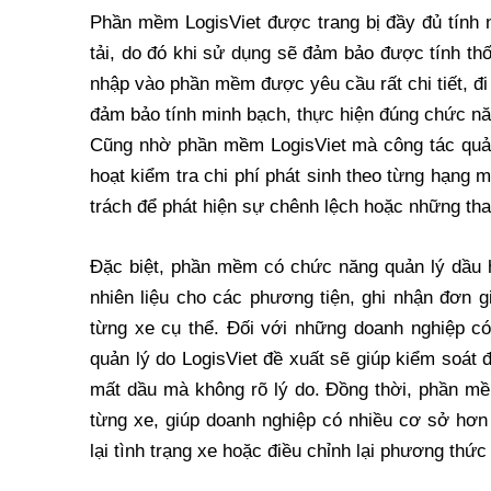
Phần mềm LogisViet được trang bị đầy đủ tính 
tải, do đó khi sử dụng sẽ đảm bảo được tính thố
nhập vào phần mềm được yêu cầu rất chi tiết, đi
đảm bảo tính minh bạch, thực hiện đúng chức n
Cũng nhờ phần mềm LogisViet mà công tác quản l
hoạt kiểm tra chi phí phát sinh theo từng hạng
trách để phát hiện sự chênh lệch hoặc những thay
Đặc biệt, phần mềm có chức năng quản lý dầu hi
nhiên liệu cho các phương tiện, ghi nhận đơn g
từng xe cụ thể. Đối với những doanh nghiệp c
quản lý do LogisViet đề xuất sẽ giúp kiểm soát 
mất dầu mà không rõ lý do. Đồng thời, phần mềm
từng xe, giúp doanh nghiệp có nhiều cơ sở hơn 
lại tình trạng xe hoặc điều chỉnh lại phương thức 