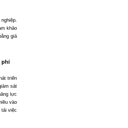
 nghiệp.
ham khảo
bằng giá
 phí
át triển
giám sát
năng lực
hiều vào
tải việc