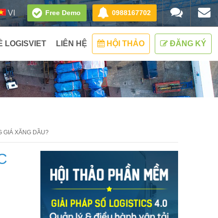
Free Demo
0988167702
VI
Ề LOGISVIET
LIÊN HỆ
HỘI THẢO
ĐĂNG KÝ
G GIÁ XĂNG DẦU?
C