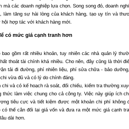
iên mà các doanh nghiệp lựa chọn. Song song đó, doanh ngh
ụ, làm tăng sự hài lòng của khách hàng, tạo uy tín và thư
 hội hợp tác với khách hàng mới.
i để có mức giá cạnh tranh hơn
 bao gồm rất nhiều khoản, tuy nhiên các nhà quản lý thườ
hất thoát tài chính khá nhiều. Cho nên, đây cũng là thời đi
vận tải đi đường, phí nhiên liệu, phí sửa chữa - bảo dưỡng,
chi vừa đủ và có lý do chính đáng.
ản chi và có kế hoạch rà soát, đối chiếu, kiểm tra thường xuy
ng thức làm việc chung cho cả công ty. Việc này giúp ích c
ượng tiêu cực và tiết kiệm được một khoản chi phí không 
 có thể cân đối lại giá vốn và đưa ra một mức giá cạnh tr
lâu dài hơn.