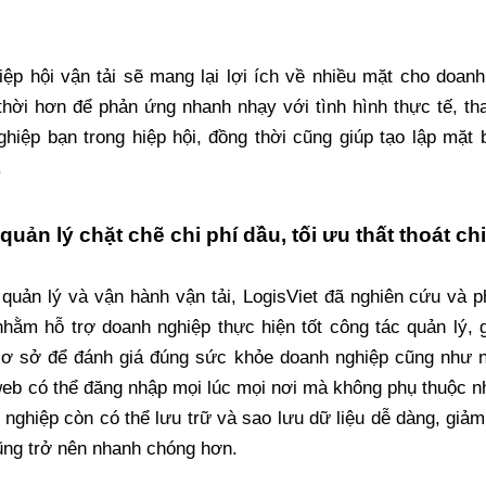
iệp hội vận tải sẽ mang lại lợi ích về nhiều mặt cho doanh
thời hơn để phản ứng nhanh nhạy với tình hình thực tế, t
ghiệp bạn trong hiệp hội, đồng thời cũng giúp tạo lập mặt 
.
uản lý chặt chẽ chi phí dầu, tối ưu thất thoát chi
uản lý và vận hành vận tải, LogisViet đã nghiên cứu và ph
hằm hỗ trợ doanh nghiệp thực hiện tốt công tác quản lý, 
cơ sở để đánh giá đúng sức khỏe doanh nghiệp cũng như 
eb có thể đăng nhập mọi lúc mọi nơi mà không phụ thuộc n
 nghiệp còn có thể lưu trữ và sao lưu dữ liệu dễ dàng, giảm 
cũng trở nên nhanh chóng hơn.