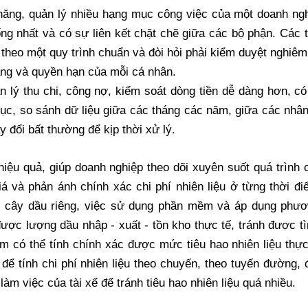
năng, quản lý nhiều hạng mục công việc của một doanh ng
ng nhất và có sự liên kết chặt chẽ giữa các bộ phận. Các t
 theo một quy trình chuẩn và đòi hỏi phải kiểm duyệt nghiêm
ăng và quyền hạn của mỗi cá nhân.
ý thu chi, công nợ, kiểm soát dòng tiền dễ dàng hơn, có 
 mục, so sánh dữ liệu giữa các tháng các năm, giữa các nhâ
 đổi bất thường để kịp thời xử lý.
ệu quả, giúp doanh nghiệp theo dõi xuyên suốt quá trình 
iá và phản ánh chính xác chi phí nhiên liệu ở từng thời đi
ó cây dầu riêng, việc sử dụng phần mềm và áp dụng phư
được lượng dầu nhập - xuất - tồn kho thực tế, tránh được tì
 có thể tính chính xác được mức tiêu hao nhiên liệu thực
để tính chi phí nhiên liệu theo chuyến, theo tuyến đường, 
làm việc của tài xế để tránh tiêu hao nhiên liệu quá nhiều.