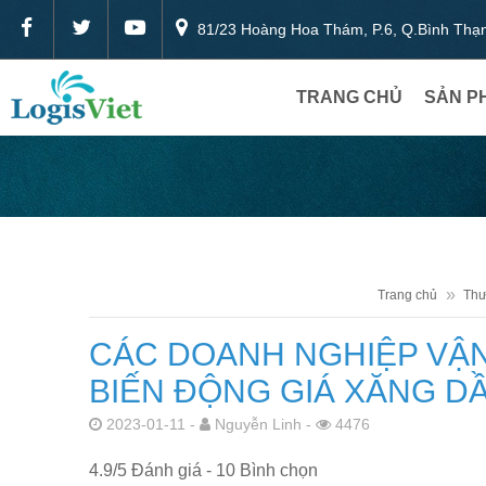
81/23 Hoàng Hoa Thám, P.6, Q.Bình Th
TRANG CHỦ
SẢN P
Trang chủ
Thư
CÁC DOANH NGHIỆP VẬN
BIẾN ĐỘNG GIÁ XĂNG D
2023-01-11 -
Nguyễn Linh -
4476
4.9
/
5
Đánh giá -
10
Bình chọn