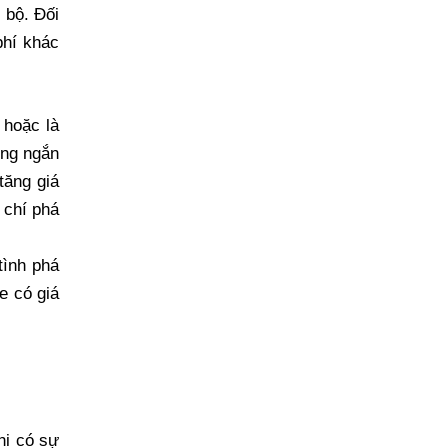
 bộ. Đối
phí khác
 hoặc là
ong ngắn
tăng giá
 chí phá
tình phá
e có giá
hi có sự