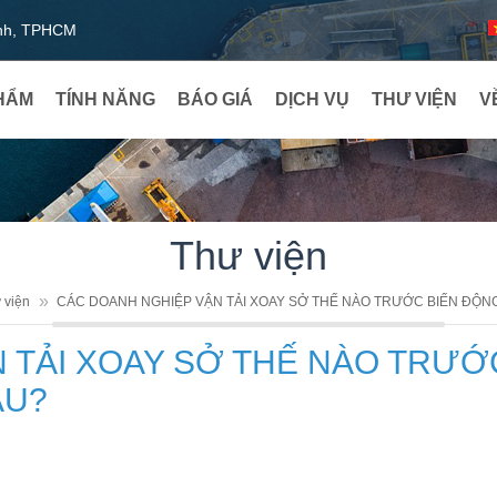
ạnh, TPHCM
HẨM
TÍNH NĂNG
BÁO GIÁ
DỊCH VỤ
THƯ VIỆN
V
Thư viện
 viện
CÁC DOANH NGHIỆP VẬN TẢI XOAY SỞ THẾ NÀO TRƯỚC BIẾN ĐỘN
 TẢI XOAY SỞ THẾ NÀO TRƯỚ
ẦU?