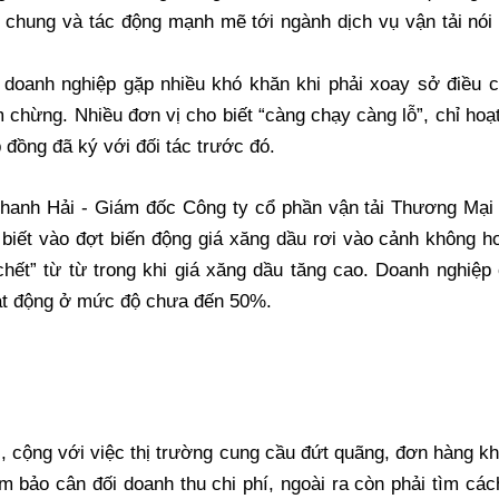
ói chung và tác động mạnh mẽ tới ngành dịch vụ vận tải nói 
 doanh nghiệp gặp nhiều khó khăn khi phải xoay sở điều c
m chừng. Nhiều đơn vị cho biết “càng chạy càng lỗ”, chỉ hoạ
p đồng đã ký với đối tác trước đó.
hanh Hải - Giám đốc Công ty cổ phần vận tải Thương Mại
 biết vào đợt biến động giá xăng dầu rơi vào cảnh không h
“chết” từ từ trong khi giá xăng dầu tăng cao. Doanh nghiệp
ạt động ở mức độ chưa đến 50%.
ổi, cộng với việc thị trường cung cầu đứt quãng, đơn hàng k
m bảo cân đối doanh thu chi phí, ngoài ra còn phải tìm các