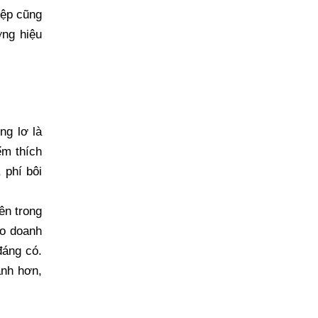
iệp cũng
ơng hiệu
ng lơ là
ểm thích
 phí bôi
ên trong
ho doanh
đáng có.
anh hơn,