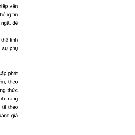
hiệp vận
hông tin
 ngặt để
thể linh
n sự phụ
cấp phát
ểm, theo
ơng thức
nh trạng
 tế theo
đánh giá