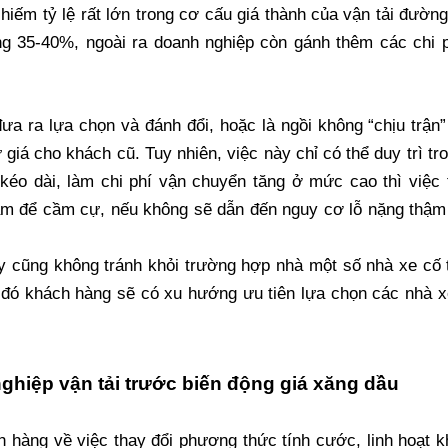
hiếm tỷ lệ rất lớn trong cơ cấu giá thành của vận tải đường
ảng 35-40%, ngoài ra doanh nghiệp còn gánh thêm các chi 
ưa ra lựa chọn và đánh đổi, hoặc là ngồi không “chịu trận”
giá cho khách cũ. Tuy nhiên, việc này chỉ có thể duy trì tr
g kéo dài, làm chi phí vận chuyển tăng ở mức cao thì việc 
làm để cầm cự, nếu không sẽ dẫn đến nguy cơ lỗ nặng thậm
 cũng không tránh khỏi trường hợp nhà một số nhà xe cố 
 đó khách hàng sẽ có xu hướng ưu tiên lựa chọn các nhà x
ghiệp vận tải trước biến động giá xăng dầu
h hàng về việc thay đổi phương thức tính cước, linh hoạt k