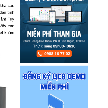
 khá cao
đến tình
sản! Tuy
 Vậy các
iet khám