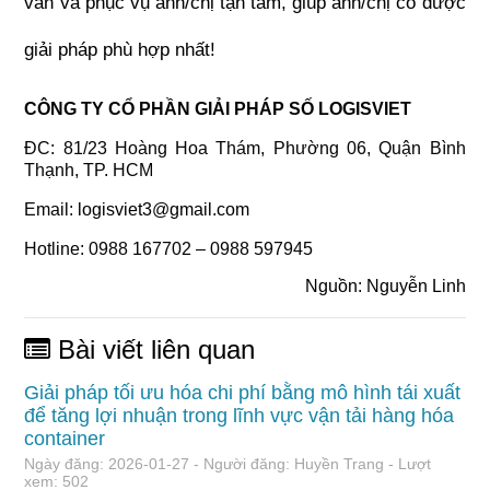
vấn và phục vụ anh/chị tận tâm, giúp anh/chị có được 
giải pháp phù hợp nhất!
CÔNG TY CỔ PHẦN GIẢI PHÁP SỐ LOGISVIET
ĐC: 81/23 Hoàng Hoa Thám, Phường 06, Quận Bình 
Thạnh, TP. HCM
Email: 
logisviet3@gmail.com
Hotline: 0988 167702 – 0988 597945
Nguồn: Nguyễn Linh
Bài viết liên quan
Giải pháp tối ưu hóa chi phí bằng mô hình tái xuất
để tăng lợi nhuận trong lĩnh vực vận tải hàng hóa
container
Ngày đăng: 2026-01-27 - Người đăng: Huyền Trang - Lượt
xem: 502